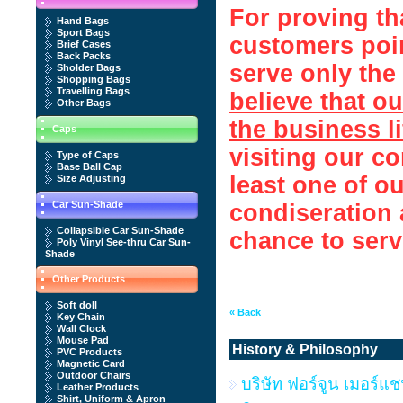
For proving th
Hand Bags
Sport Bags
customers poin
Brief Cases
Back Packs
serve only the
Sholder Bags
Shopping Bags
Travelling Bags
believe that o
Other Bags
the business l
Caps
visiting our c
Type of Caps
Base Ball Cap
least one of o
Size Adjusting
Car Sun-Shade
condiseration 
Collapsible Car Sun-Shade
chance to serv
Poly Vinyl See-thru Car Sun-
Shade
Other Products
Soft doll
« Back
Key Chain
Wall Clock
Mouse Pad
History & Philosophy
PVC Products
Magnetic Card
Outdoor Chairs
บริษัท ฟอร์จูน เมอร์แช
Leather Products
Shirt, Uniform & Apron