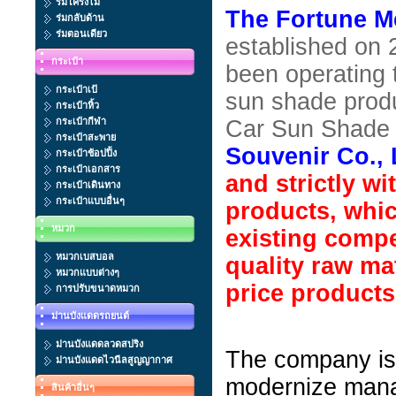
ร่มโครงไม้
The Fortune Me
ร่มกลับด้าน
ร่มตอนเดียว
established on
กระเป๋า
been operating 
กระเป๋าเป้
sun shade produ
กระเป๋าหิ้ว
กระเป๋ากีฬา
Car Sun Shade 
กระเป๋าสะพาย
Souvenir Co., 
กระเป๋าช้อปปิ้ง
กระเป๋าเอกสาร
and strictly w
กระเป๋าเดินทาง
กระเป๋าแบบอื่นๆ
products, which
หมวก
existing compe
หมวกเบสบอล
quality raw mat
หมวกแบบต่างๆ
price products
การปรับขนาดหมวก
ม่านบังแดดรถยนต์
ม่านบังแดดลวดสปริง
The company is 
ม่านบังแดดไวนีลสูญญากาศ
modernize manag
สินค้าอื่นๆ