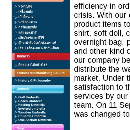
efficiency in o
พวงกุญแจ
เครื่องหนัง
crisis. With our 
เก้าอี้สนาม
product items t
นาฬิกาแขวน
การ์ดแม่เหล็ก
shirt, soft doll
แผ่นรองเม้าส์
ผลิตภัณฑ์จาก พีวีซี
overnight bag, p
ตุ๊กตาผ้ายัดด้วยใยสังเคราะห์
เสื่อ, เครื่องแบบ & ผ้ากันเปื้อน
and other kind 
ติดต่อเรา
our company be
ติดต่อเราได้อย่างไร?
distribute the w
Fortune Merchandising Co.,Ltd
market. Under t
History & Philosophy
satisfaction to 
Umbrella
services by our
Golf Umbrella
Beach Umbrella
team. On 11 Se
Folding Umbrella
Inverted umbrella
was changed to
Wooden Umbrella
Children Umbrella
One Section Umbrella
Bags