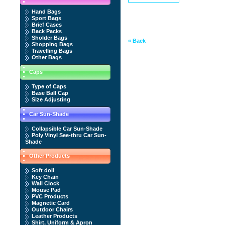
Hand Bags
Sport Bags
Brief Cases
Back Packs
Sholder Bags
« Back
Shopping Bags
Travelling Bags
Other Bags
Caps
Type of Caps
Base Ball Cap
Size Adjusting
Car Sun-Shade
Collapsible Car Sun-Shade
Poly Vinyl See-thru Car Sun-
Shade
Other Products
Soft doll
Key Chain
Wall Clock
Mouse Pad
PVC Products
Magnetic Card
Outdoor Chairs
Leather Products
Shirt, Uniform & Apron