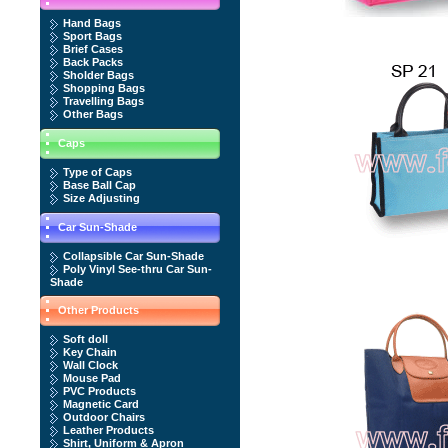
Hand Bags
Sport Bags
Brief Cases
Back Packs
Sholder Bags
Shopping Bags
Travelling Bags
Other Bags
Caps
Type of Caps
Base Ball Cap
Size Adjusting
Car Sun-Shade
Collapsible Car Sun-Shade
Poly Vinyl See-thru Car Sun-
Shade
Other Products
Soft doll
Key Chain
Wall Clock
Mouse Pad
PVC Products
Magnetic Card
Outdoor Chairs
Leather Products
Shirt, Uniform & Apron