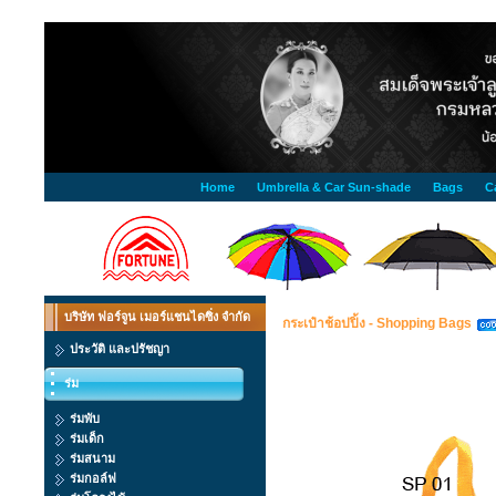
Home
Umbrella & Car Sun-shade
Bags
C
บริษัท ฟอร์จูน เมอร์แชนไดซิ่ง จำกัด
กระเป๋าช้อปปิ้ง - Shopping Bags
ประวัติ และปรัชญา
ร่ม
ร่มพับ
ร่มเด็ก
ร่มสนาม
ร่มกอล์ฟ