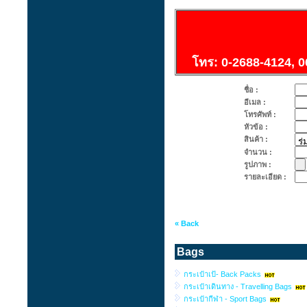
โทร: 0-2688-4124,
0
ชื่อ :
อีเมล :
โทรศัพท์ :
หัวข้อ :
สินค้า :
จำนวน :
รูปภาพ :
รายละเอียด :
« Back
Bags
กระเป๋าเป้- Back Packs
กระเป๋าเดินทาง - Travelling Bags
กระเป๋ากีฬา - Sport Bags